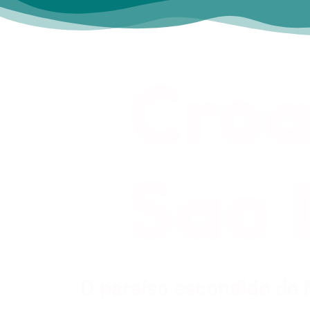
Visite as
Croa
Sao 
O paraíso escondido de