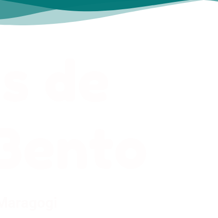
s de
Bento
 Maragogi